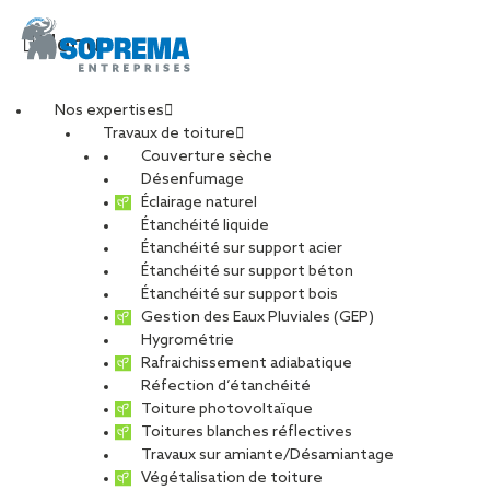
Menu
Nos expertises
Travaux de toiture
Soprassistance.fr : le
Couverture sèche
Désenfumage
Éclairage naturel
nouveau site dédié
Étanchéité liquide
Étanchéité sur support acier
Étanchéité sur support béton
aux services
Étanchéité sur support bois
Gestion des Eaux Pluviales (GEP)
Soprassistance®
Hygrométrie
Rafraichissement adiabatique
Réfection d’étanchéité
Toiture photovoltaïque
PARTAGER
Toitures blanches réflectives
Travaux sur amiante/Désamiantage
05 février 2021
Végétalisation de toiture