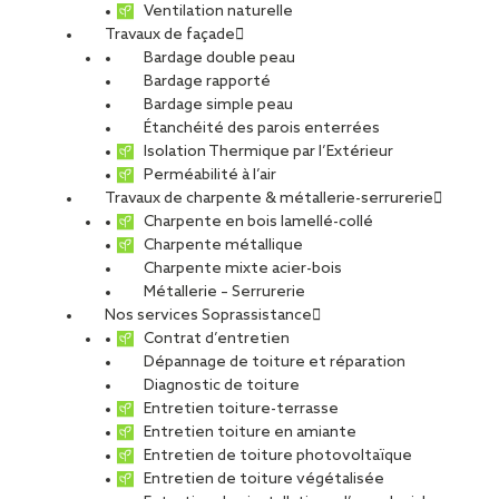
Ventilation naturelle
Travaux de façade
Expérimentées et polyvalentes, les équipes
Soprassistance
®
Bardage double peau
interviennent sur tous types d’ouvrages (industriels, tertiaire,
Bardage rapporté
commerce…).
Bardage simple peau
Intégré à chaque agence de notre réseau national de 40 agences
Étanchéité des parois enterrées
et secteurs, un service
Soprassistance
® est dédié aux
Isolation Thermique par l’Extérieur
interventions rapides, entretiens et petits travaux pour
Perméabilité à l’air
répondre à vos besoins dans les meilleurs délais.
Travaux de charpente & métallerie-serrurerie
Charpente en bois lamellé-collé
Découvez le site web dédié aux services
Soprassistance
® :
Charpente métallique
Charpente mixte acier-bois
www.soprassistance.fr
Métallerie – Serrurerie
Nos services Soprassistance
Contrat d’entretien
Dépannage de toiture et réparation
Diagnostic de toiture
Entretien toiture-terrasse
Entretien toiture en amiante
Entretien de toiture photovoltaïque
Entretien de toiture végétalisée