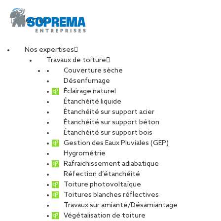
Menu
Nos expertises
Travaux de toiture
Couverture sèche
Image32
Désenfumage
Éclairage naturel
Étanchéité liquide
PARTAGER
Étanchéité sur support acier
Étanchéité sur support béton
Étanchéité sur support bois
Gestion des Eaux Pluviales (GEP)
11 juillet 2022
Hygrométrie
Rafraichissement adiabatique
Réfection d’étanchéité
Toiture photovoltaïque
Toitures blanches réflectives
Travaux sur amiante/Désamiantage
Végétalisation de toiture