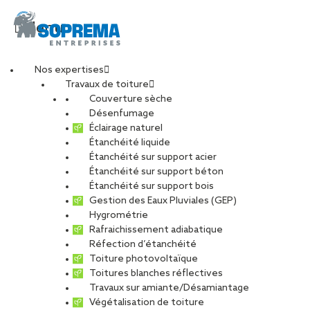
Menu
Nos expertises
Travaux de toiture
Couverture sèche
4
Désenfumage
Éclairage naturel
Étanchéité liquide
PARTAGER
Étanchéité sur support acier
Étanchéité sur support béton
19 janvier 2018
Étanchéité sur support bois
Gestion des Eaux Pluviales (GEP)
Hygrométrie
Rafraichissement adiabatique
Réfection d’étanchéité
Toiture photovoltaïque
Toitures blanches réflectives
Travaux sur amiante/Désamiantage
Végétalisation de toiture