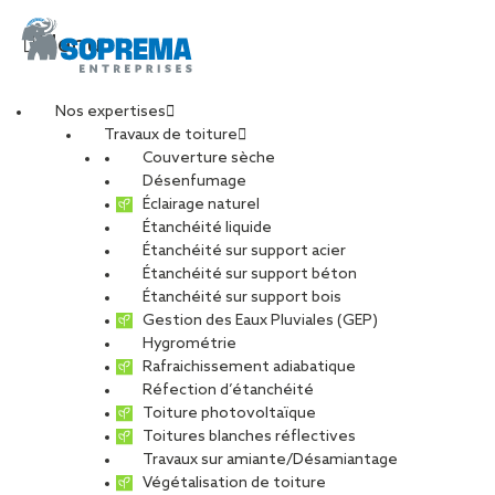
Menu
Nos expertises
Travaux de toiture
Couverture sèche
soarchi
Désenfumage
Éclairage naturel
Étanchéité liquide
PARTAGER
Étanchéité sur support acier
Étanchéité sur support béton
14 octobre 2024
Étanchéité sur support bois
Gestion des Eaux Pluviales (GEP)
Hygrométrie
Rafraichissement adiabatique
Réfection d’étanchéité
Toiture photovoltaïque
Toitures blanches réflectives
Travaux sur amiante/Désamiantage
Végétalisation de toiture