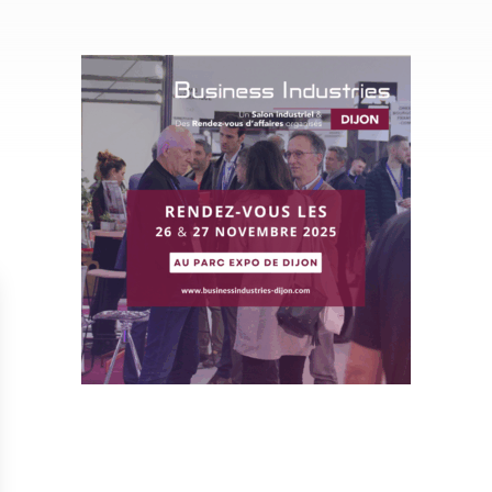
Isolation
Métallerie –
Entretie
Thermique par
Serrurerie
plat inacce
l’Extérieur
Entretie
Perméabilité
toiture-ter
à l’air
accessible
Entretie
toiture en
Entretie
toiture
photovolta
Entretie
toiture vég
Entretie
installatio
pluviale si
Petits t
toiture
Recherc
fuites