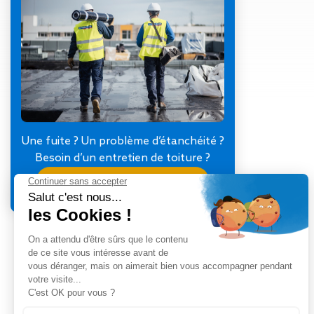
Gestion des Eaux
Pluviales (GEP)
Hygrométrie
Rafraichissement
adiabatique
Réfection
d’étanchéité
Toiture
photovoltaïque
Une fuite ? Un problème d’étanchéité ?
Toitures blanches
Besoin d’un entretien de toiture ?
réflectives
Je contacte mon agence
Travaux sur
amiante/Désamiantage
Végétalisation de
toiture
Ventilation naturelle