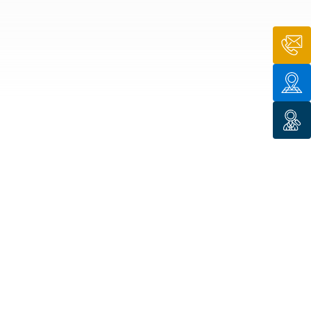
n de toit
ssible
n de
rasse
n de
 amiante
n de
ïque
n de
étalisée
n des
ns d’eau
phoïde
ravaux de
he de