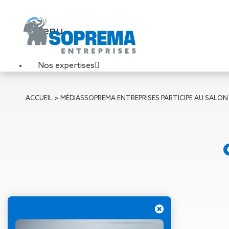
Menu
Nos expertises
Travaux de toiture
ACCUEIL
>
MÉDIAS
SOPREMA ENTREPRISES PARTICIPE AU SALON 
Couverture sèche
Désenfumage
Éclairage naturel
Étanchéité liquide
Étanchéité sur support
acier
Étanchéité sur support
béton
Étanchéité sur support
bois
06 octobre 2025