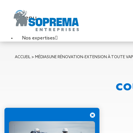
Menu
Nos expertises
Travaux de toiture
ACCUEIL
>
MÉDIAS
UNE RÉNOVATION-EXTENSION À TOUTE VA
Couverture sèche
Désenfumage
Éclairage naturel
co
Étanchéité liquide
Étanchéité sur support
acier
Étanchéité sur support
béton
Étanchéité sur support
bois
31 mai 2018