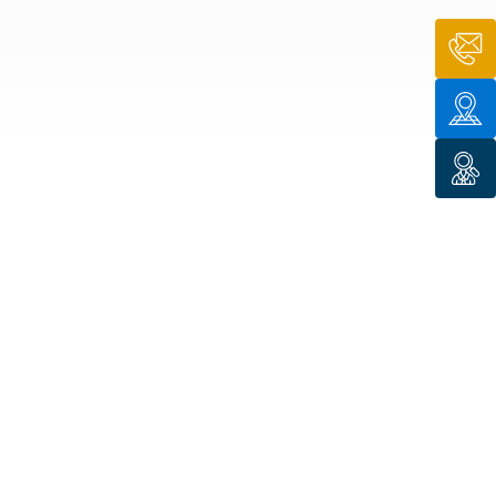
n de toit
ssible
n de
rasse
n de
 amiante
n de
ïque
n de
étalisée
n des
ns d’eau
phoïde
ravaux de
he de