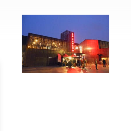
Isolation
Métallerie –
Entretie
Thermique par
Serrurerie
plat inacce
l’Extérieur
Entretie
Perméabilité
toiture-ter
à l’air
accessible
Entretie
toiture en
Entretie
toiture
photovolta
Entretie
toiture vég
Entretie
installatio
pluviale si
Petits t
toiture
Recherc
fuites