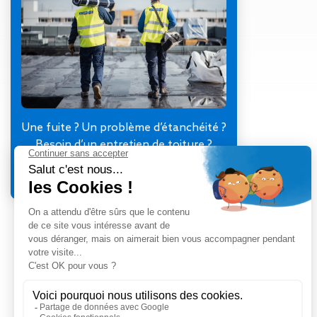
Gestion des Eaux
Pluviales (GEP)
Hygrométrie
Rafraichissement
adiabatique
Réfection
d’étanchéité
Toiture
Une fuite ? Un problème d’étanchéité ?
photovoltaïque
Besoin d’un entretien de toiture ?
Toitures blanches
Je contacte mon agence
réflectives
Travaux sur
amiante/Désamiantage
Végétalisation de
toiture
Ventilation naturelle