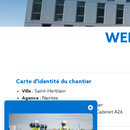
Gestion des Eaux
Pluviales (GEP)
Hygrométrie
Rafraichissement
adiabatique
WEL
Réfection
d’étanchéité
Toiture
photovoltaïque
Toitures blanches
réflectives
Travaux sur
Carte d'identité du chantier
amiante/Désamiantage
Végétalisation de
Ville
: Saint-Herblain
toiture
Agence
: Nantes
Ventilation naturelle
Maître d’ouvrage :
Eiffage Immobilier
Maîtres d’œuvre :
Cabinet ARS et Cabinet A26