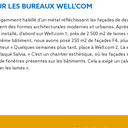
Sécurisa
UR LES BUREAUX WELL’COM
toiture
gamment habillé d’un métal réfléchissant les façades de de
ichent des formes architecturales modernes et urbaines. Apr
nstallé, d’abord sur Well.com 1, près de 2 500 m2 de lames v
même bâtiment, nous avons posé 250 m2 de façades F4, plus l
ur ».Quelques semaines plus tard, place à Well.com 2. Là enc
aqué Salvia. « C’est un chantier esthétique, où les façades si
e fenêtres présentes sur les bâtiments. Cela a exigé un cale
er les lames ».