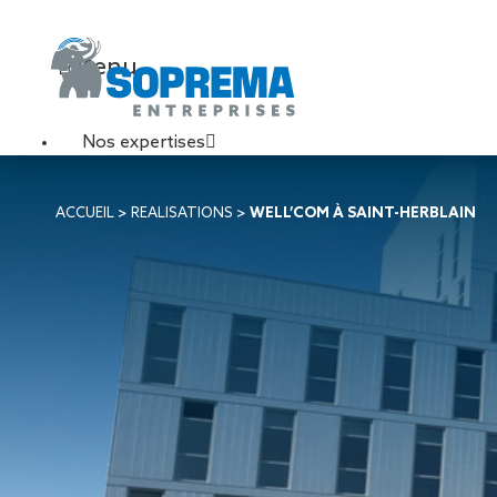
Menu
Nos expertises
Travaux de toiture
ACCUEIL
>
REALISATIONS
>
WELL’COM À SAINT-HERBLAIN
Couverture sèche
Désenfumage
Éclairage naturel
Étanchéité liquide
Étanchéité sur support
acier
Étanchéité sur support
béton
Étanchéité sur support
bois