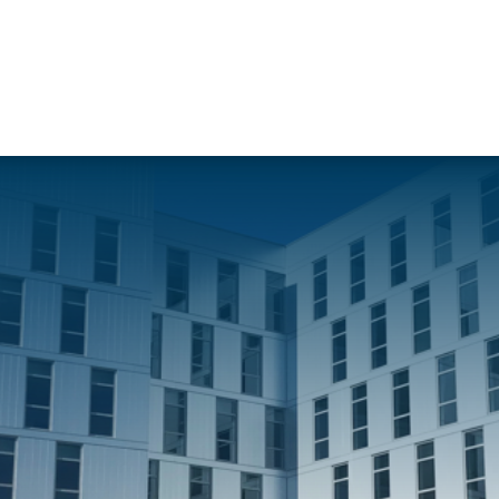
Travaux de
Travaux de
Nos services
façade
charpente &
Soprassistance
Bardage
métallerie-serrurerie
Contrat
double peau
Charpente en
d’entretien
Bardage
bois lamellé-
Dépanna
rapporté
collé
toiture et
Bardage
Charpente
réparation
simple peau
métallique
Diagnost
Étanchéité
Charpente
toiture
des parois
mixte acier-
Entretie
enterrées
bois
terrasse