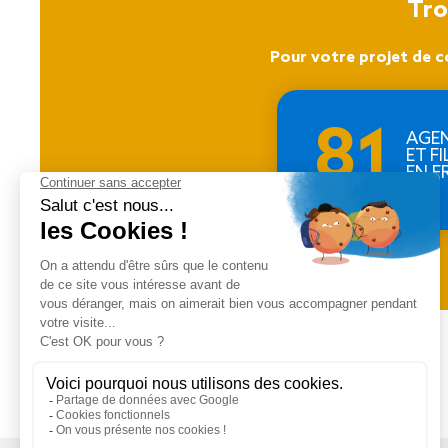
Tro
Pour votre projet de c
81
AGE
ET FI
EN F