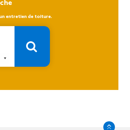
oche
n entretien de toiture.