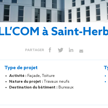
Isolation
Métallerie –
Entretie
Thermique par
Serrurerie
plat inacce
l’Extérieur
Entretie
Perméabilité
toiture-ter
à l’air
accessible
L’COM à Saint-Herb
Entretie
toiture en
Entretie
toiture
PARTAGER
photovolta
Entretie
toiture vég
Type de projet
T
Entretie
installatio
Activité :
Façade, Toiture
pluviale si
Nature du projet :
Travaux neufs
Petits t
Destination du bâtiment :
Bureaux
toiture
Recherc
fuites