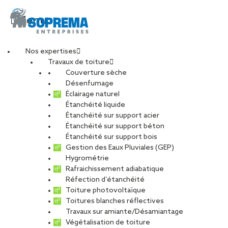
Menu
Nos expertises
Travaux de toiture
Couverture sèche
Désenfumage
Éclairage naturel
Étanchéité liquide
Étanchéité sur support acier
Étanchéité sur support béton
Étanchéité sur support bois
Gestion des Eaux Pluviales (GEP)
Hygrométrie
Rafraichissement adiabatique
Réfection d’étanchéité
Toiture photovoltaïque
Toitures blanches réflectives
Travaux sur amiante/Désamiantage
VOIR LES PHOTOS
Végétalisation de toiture