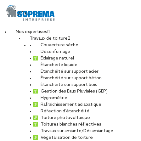
Menu
Nos expertises
Travaux de toiture
Couverture sèche
Désenfumage
Éclairage naturel
Étanchéité liquide
Étanchéité sur support acier
Étanchéité sur support béton
Étanchéité sur support bois
Gestion des Eaux Pluviales (GEP)
Hygrométrie
Rafraichissement adiabatique
Réfection d’étanchéité
Toiture photovoltaïque
Toitures blanches réflectives
Travaux sur amiante/Désamiantage
VOIR LES PHOTOS
Végétalisation de toiture