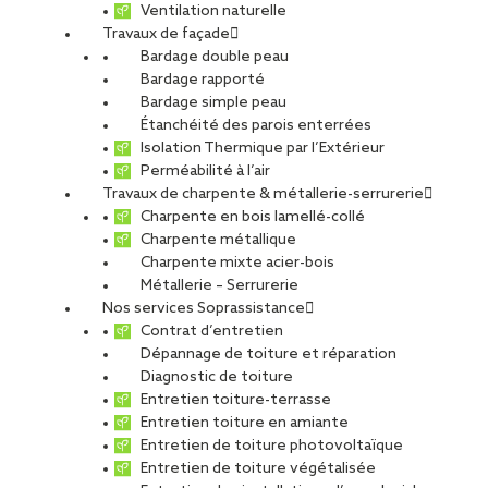
Ventilation naturelle
Travaux de façade
Bardage double peau
Viliaprint à Reims
Bardage rapporté
Bardage simple peau
Étanchéité des parois enterrées
Isolation Thermique par l’Extérieur
PARTAGER
Perméabilité à l’air
Travaux de charpente & métallerie-serrurerie
Charpente en bois lamellé-collé
Carte d'identité du chantier
Charpente métallique
Charpente mixte acier-bois
Ville
: Reims
Métallerie – Serrurerie
Agence
: Reims
Nos services Soprassistance
Maître d’ouvrage
: Viliaprint© par Plurial Novilia
Contrat d’entretien
Maître d’œuvre
: Agence Coste Architecture
Dépannage de toiture et réparation
Diagnostic de toiture
Type de projet
Entretien toiture-terrasse
Activité :
Toiture
Entretien toiture en amiante
Nature du projet :
Travaux neufs
Entretien de toiture photovoltaïque
Destination du bâtiment :
Logements individuels
Entretien de toiture végétalisée