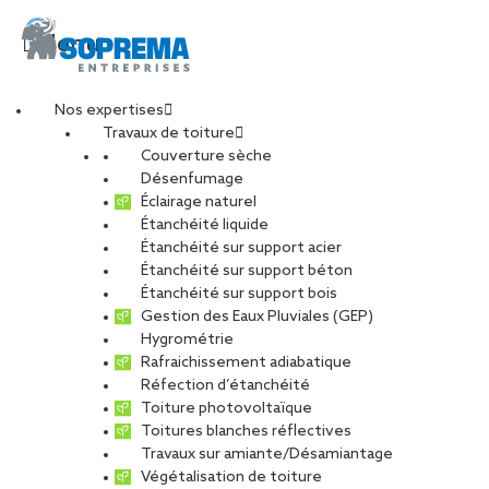
Menu
Nos expertises
Travaux de toiture
V.PARK_Miribel19
Couverture sèche
Désenfumage
Éclairage naturel
Étanchéité liquide
PARTAGER
Étanchéité sur support acier
Étanchéité sur support béton
07 juillet 2021
Étanchéité sur support bois
Gestion des Eaux Pluviales (GEP)
Hygrométrie
Rafraichissement adiabatique
Réfection d’étanchéité
Toiture photovoltaïque
Toitures blanches réflectives
Travaux sur amiante/Désamiantage
Végétalisation de toiture