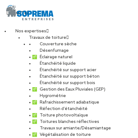
Menu
Nos expertises
Travaux de toiture
1770027118431
Couverture sèche
Désenfumage
Éclairage naturel
Étanchéité liquide
PARTAGER
Étanchéité sur support acier
Étanchéité sur support béton
12 juin 2026
Étanchéité sur support bois
Gestion des Eaux Pluviales (GEP)
Hygrométrie
Rafraichissement adiabatique
Réfection d’étanchéité
Toiture photovoltaïque
Toitures blanches réflectives
Travaux sur amiante/Désamiantage
Végétalisation de toiture