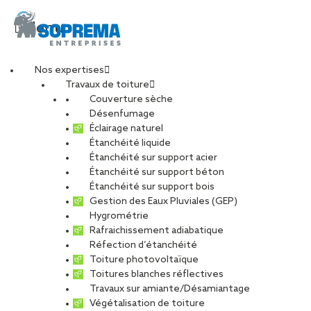
Menu
Nos expertises
Travaux de toiture
tour_silex_lyon_smb2
Couverture sèche
Désenfumage
Éclairage naturel
Étanchéité liquide
PARTAGER
Étanchéité sur support acier
Étanchéité sur support béton
01 octobre 2020
Étanchéité sur support bois
Gestion des Eaux Pluviales (GEP)
Hygrométrie
Rafraichissement adiabatique
Réfection d’étanchéité
Toiture photovoltaïque
Toitures blanches réflectives
Travaux sur amiante/Désamiantage
Végétalisation de toiture