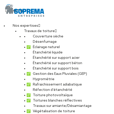
Menu
Nos expertises
Travaux de toiture
TOUR ELITHIS
Couverture sèche
Désenfumage
Éclairage naturel
Étanchéité liquide
PARTAGER
Étanchéité sur support acier
Étanchéité sur support béton
11 août 2017
Étanchéité sur support bois
Gestion des Eaux Pluviales (GEP)
Hygrométrie
Rafraichissement adiabatique
Réfection d’étanchéité
Toiture photovoltaïque
Toitures blanches réflectives
Travaux sur amiante/Désamiantage
Végétalisation de toiture