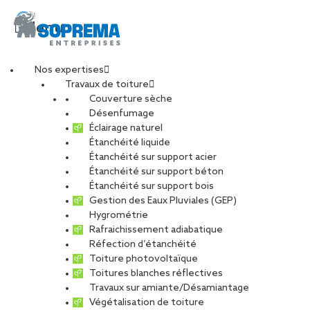
Menu
Nos expertises
Travaux de toiture
20250424_093831-
Couverture sèche
Désenfumage
Éclairage naturel
min
Étanchéité liquide
Étanchéité sur support acier
Étanchéité sur support béton
PARTAGER
Étanchéité sur support bois
Gestion des Eaux Pluviales (GEP)
Hygrométrie
16 juillet 2025
Rafraichissement adiabatique
Réfection d’étanchéité
Toiture photovoltaïque
Toitures blanches réflectives
Travaux sur amiante/Désamiantage
Végétalisation de toiture