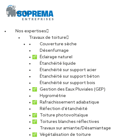
Menu
Nos expertises
Travaux de toiture
20250409_095954-
Couverture sèche
Désenfumage
Éclairage naturel
min
Étanchéité liquide
Étanchéité sur support acier
Étanchéité sur support béton
PARTAGER
Étanchéité sur support bois
Gestion des Eaux Pluviales (GEP)
Hygrométrie
16 juillet 2025
Rafraichissement adiabatique
Réfection d’étanchéité
Toiture photovoltaïque
Toitures blanches réflectives
Travaux sur amiante/Désamiantage
Végétalisation de toiture