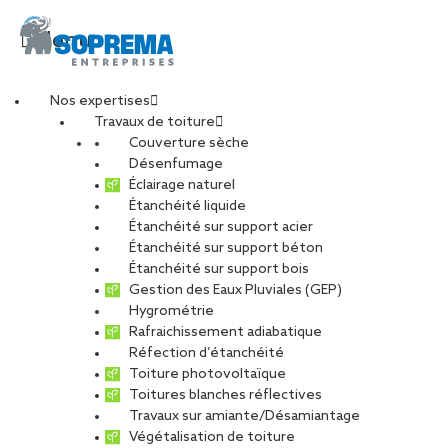
Menu
Nos expertises
Travaux de toiture
Atypix – Photo-
Couverture sèche
Désenfumage
Éclairage naturel
Reportage – Chantier
Étanchéité liquide
Étanchéité sur support acier
Étanchéité sur support béton
Gruau – 117 (Web)
Étanchéité sur support bois
Gestion des Eaux Pluviales (GEP)
Hygrométrie
PARTAGER
Rafraichissement adiabatique
Réfection d’étanchéité
13 septembre 2017
Toiture photovoltaïque
Toitures blanches réflectives
Travaux sur amiante/Désamiantage
Végétalisation de toiture