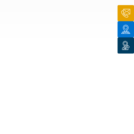
n de toit
ssible
n de
rasse
n de
 amiante
n de
ïque
n de
étalisée
n des
ns d’eau
phoïde
ravaux de
he de