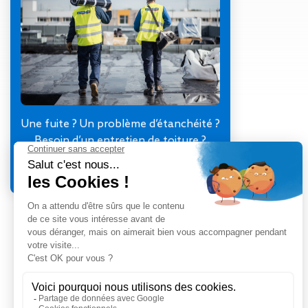
Gestion des Eaux
Pluviales (GEP)
Hygrométrie
Rafraichissement
adiabatique
Réfection
d’étanchéité
Toiture
Une fuite ? Un problème d’étanchéité ?
photovoltaïque
Besoin d’un entretien de toiture ?
Toitures blanches
Je contacte mon agence
réflectives
Travaux sur
amiante/Désamiantage
Végétalisation de
toiture
Ventilation naturelle