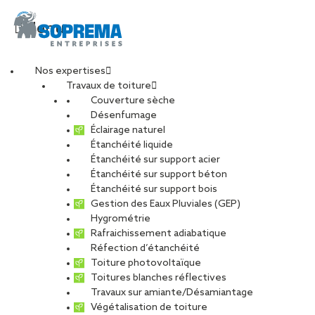
Menu
Nos expertises
Travaux de toiture
Couverture sèche
14-min
Désenfumage
Éclairage naturel
Étanchéité liquide
PARTAGER
Étanchéité sur support acier
Étanchéité sur support béton
26 septembre 2022
Étanchéité sur support bois
Gestion des Eaux Pluviales (GEP)
Hygrométrie
Rafraichissement adiabatique
Réfection d’étanchéité
Toiture photovoltaïque
Toitures blanches réflectives
Travaux sur amiante/Désamiantage
Végétalisation de toiture