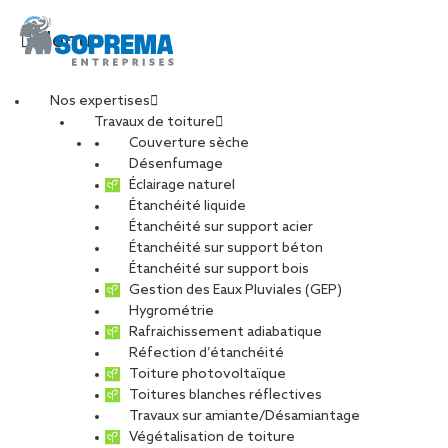
Menu
Nos expertises
Travaux de toiture
DJI_0926_W-min
Couverture sèche
Désenfumage
Éclairage naturel
Étanchéité liquide
PARTAGER
Étanchéité sur support acier
Étanchéité sur support béton
29 novembre 2023
Étanchéité sur support bois
Gestion des Eaux Pluviales (GEP)
Hygrométrie
Rafraichissement adiabatique
Réfection d’étanchéité
Toiture photovoltaïque
Toitures blanches réflectives
Travaux sur amiante/Désamiantage
Végétalisation de toiture