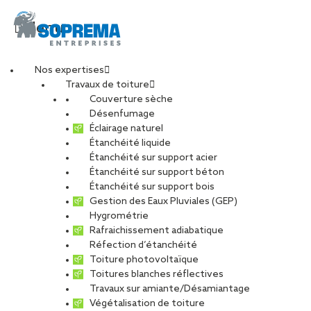
Menu
Nos expertises
Travaux de toiture
20201103_092321-
Couverture sèche
Désenfumage
Éclairage naturel
min
Étanchéité liquide
Étanchéité sur support acier
Étanchéité sur support béton
PARTAGER
Étanchéité sur support bois
Gestion des Eaux Pluviales (GEP)
Hygrométrie
12 juin 2024
Rafraichissement adiabatique
Réfection d’étanchéité
Toiture photovoltaïque
Toitures blanches réflectives
Travaux sur amiante/Désamiantage
Végétalisation de toiture