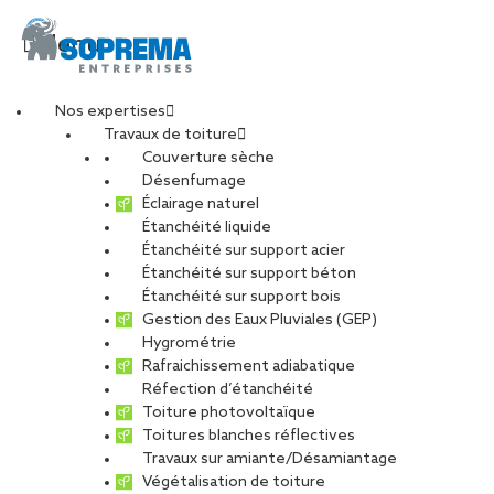
Menu
Nos expertises
Travaux de toiture
20251011_153421
Couverture sèche
Désenfumage
Éclairage naturel
Étanchéité liquide
PARTAGER
Étanchéité sur support acier
Étanchéité sur support béton
27 novembre 2025
Étanchéité sur support bois
Gestion des Eaux Pluviales (GEP)
Hygrométrie
Rafraichissement adiabatique
Réfection d’étanchéité
Toiture photovoltaïque
Toitures blanches réflectives
Travaux sur amiante/Désamiantage
Végétalisation de toiture