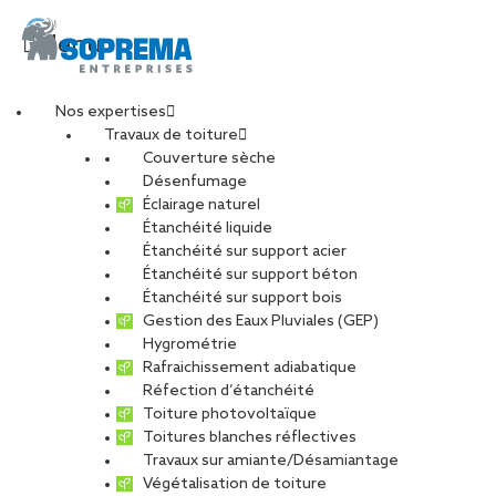
Menu
Nos expertises
Travaux de toiture
20250515_143156
Couverture sèche
Désenfumage
Éclairage naturel
Étanchéité liquide
PARTAGER
Étanchéité sur support acier
Étanchéité sur support béton
15 mai 2026
Étanchéité sur support bois
Gestion des Eaux Pluviales (GEP)
Hygrométrie
Rafraichissement adiabatique
Réfection d’étanchéité
Toiture photovoltaïque
Toitures blanches réflectives
Travaux sur amiante/Désamiantage
Végétalisation de toiture