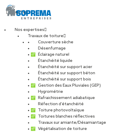
Menu
Nos expertises
Travaux de toiture
20250515_143135
Couverture sèche
Désenfumage
Éclairage naturel
Étanchéité liquide
PARTAGER
Étanchéité sur support acier
Étanchéité sur support béton
15 mai 2026
Étanchéité sur support bois
Gestion des Eaux Pluviales (GEP)
Hygrométrie
Rafraichissement adiabatique
Réfection d’étanchéité
Toiture photovoltaïque
Toitures blanches réflectives
Travaux sur amiante/Désamiantage
Végétalisation de toiture