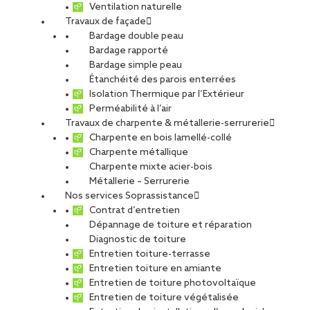
Ventilation naturelle
Travaux de façade
Bardage double peau
Résidence au Mans
Bardage rapporté
Bardage simple peau
Étanchéité des parois enterrées
Isolation Thermique par l’Extérieur
PARTAGER
Perméabilité à l’air
Travaux de charpente & métallerie-serrurerie
Charpente en bois lamellé-collé
Carte d'identité du chantier
Charpente métallique
Charpente mixte acier-bois
Ville
: Le Mans
Métallerie – Serrurerie
Agence
: Le Mans
Nos services Soprassistance
Contrat d’entretien
Type de projet
Dépannage de toiture et réparation
Activité :
Toiture
Diagnostic de toiture
Nature du projet :
Travaux de rénovation
Entretien toiture-terrasse
Destination du bâtiment :
Logements collectifs
Entretien toiture en amiante
Entretien de toiture photovoltaïque
Type de travaux
Entretien de toiture végétalisée
Étanchéité liquide