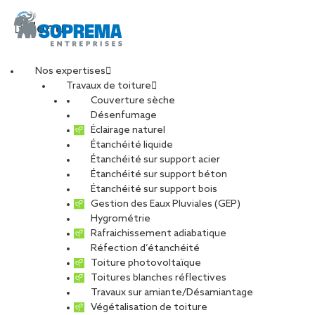
Menu
Nos expertises
Travaux de toiture
Couverture sèche
Désenfumage
Éclairage naturel
Étanchéité liquide
Étanchéité sur support acier
Étanchéité sur support béton
Étanchéité sur support bois
Gestion des Eaux Pluviales (GEP)
Hygrométrie
Rafraichissement adiabatique
Réfection d’étanchéité
Toiture photovoltaïque
Toitures blanches réflectives
Travaux sur amiante/Désamiantage
VOIR LES PHOTOS
Végétalisation de toiture