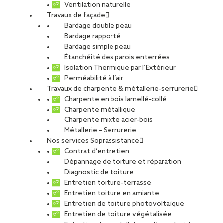
Ventilation naturelle
Travaux de façade
Bardage double peau
Résidence Albiona à
Bardage rapporté
Bardage simple peau
Étanchéité des parois enterrées
Toulouse
Isolation Thermique par l’Extérieur
Perméabilité à l’air
Travaux de charpente & métallerie-serrurerie
Charpente en bois lamellé-collé
PARTAGER
Charpente métallique
Charpente mixte acier-bois
Métallerie – Serrurerie
Carte d'identité du chantier
Nos services Soprassistance
Contrat d’entretien
Ville
: Toulouse
Dépannage de toiture et réparation
Agence
: Toulouse
Diagnostic de toiture
Maître d’ouvrage
: FONTA 57
Entretien toiture-terrasse
Maître d’œuvre
: SELARL MARTINIE
Entretien toiture en amiante
Type de projet
Entretien de toiture photovoltaïque
Entretien de toiture végétalisée
Activité :
Façade