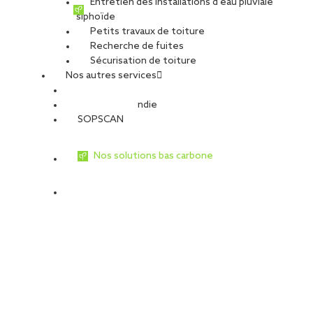
Entretien des installations d’eau pluviale
Nature du projet :
Travaux neufs
siphoïde
Destination du bâtiment :
Logements collectifs
Petits travaux de toiture
Type de travaux
Recherche de fuites
Sécurisation de toiture
Travaux de façade
Nos autres services
Sécurité Incendie
Bardage en fibro-ciment sur ossature métallique.
SOPSCAN
Nos solutions bas carbone
Votre agence locale dans
la Haute-Garonne (31)
SOPREMA Entreprises Toulouse
: votre partenaire de
proximité pour tous vos besoins en enveloppe du
bâtiment en Occitanie. Nous intervenons sur tous