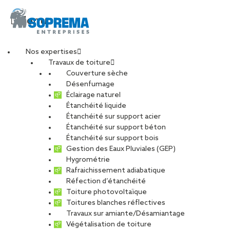
Menu
Nos expertises
Travaux de toiture
Couverture sèche
Désenfumage
Éclairage naturel
Étanchéité liquide
Étanchéité sur support acier
Étanchéité sur support béton
Étanchéité sur support bois
Gestion des Eaux Pluviales (GEP)
Hygrométrie
Rafraichissement adiabatique
Réfection d’étanchéité
Toiture photovoltaïque
Toitures blanches réflectives
Travaux sur amiante/Désamiantage
VOIR LES PHOTOS
Végétalisation de toiture