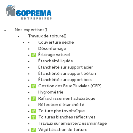
Menu
Nos expertises
Travaux de toiture
20251104_130127-
Couverture sèche
Désenfumage
Éclairage naturel
min
Étanchéité liquide
Étanchéité sur support acier
Étanchéité sur support béton
PARTAGER
Étanchéité sur support bois
Gestion des Eaux Pluviales (GEP)
Hygrométrie
19 novembre 2025
Rafraichissement adiabatique
Réfection d’étanchéité
Toiture photovoltaïque
Toitures blanches réflectives
Travaux sur amiante/Désamiantage
Végétalisation de toiture