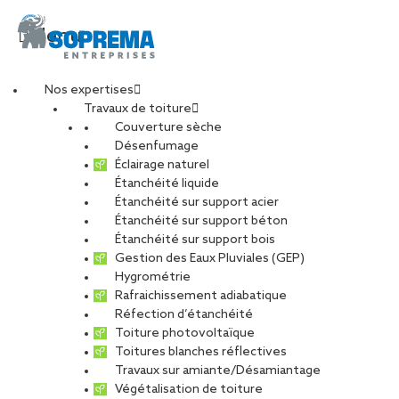
Menu
Nos expertises
Travaux de toiture
20251104_125552-
Couverture sèche
Désenfumage
Éclairage naturel
min
Étanchéité liquide
Étanchéité sur support acier
Étanchéité sur support béton
PARTAGER
Étanchéité sur support bois
Gestion des Eaux Pluviales (GEP)
Hygrométrie
19 novembre 2025
Rafraichissement adiabatique
Réfection d’étanchéité
Toiture photovoltaïque
Toitures blanches réflectives
Travaux sur amiante/Désamiantage
Végétalisation de toiture