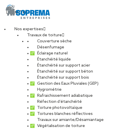
Menu
Nos expertises
Travaux de toiture
argonautes4
Couverture sèche
Désenfumage
Éclairage naturel
Étanchéité liquide
PARTAGER
Étanchéité sur support acier
Étanchéité sur support béton
21 octobre 2025
Étanchéité sur support bois
Gestion des Eaux Pluviales (GEP)
Hygrométrie
Rafraichissement adiabatique
Réfection d’étanchéité
Toiture photovoltaïque
Toitures blanches réflectives
Travaux sur amiante/Désamiantage
Végétalisation de toiture