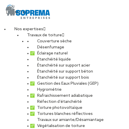
Menu
Nos expertises
Travaux de toiture
argonautes3
Couverture sèche
Désenfumage
Éclairage naturel
Étanchéité liquide
PARTAGER
Étanchéité sur support acier
Étanchéité sur support béton
21 octobre 2025
Étanchéité sur support bois
Gestion des Eaux Pluviales (GEP)
Hygrométrie
Rafraichissement adiabatique
Réfection d’étanchéité
Toiture photovoltaïque
Toitures blanches réflectives
Travaux sur amiante/Désamiantage
Végétalisation de toiture