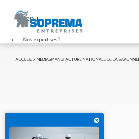
Menu
Nos expertises
Travaux de toiture
ACCUEIL
>
MÉDIAS
MANUFACTURE NATIONALE DE LA SAVONNER
Couverture sèche
Désenfumage
Éclairage naturel
Étanchéité liquide
Étanchéité sur support
acier
Étanchéité sur support
béton
Étanchéité sur support
bois
12 mai 2025