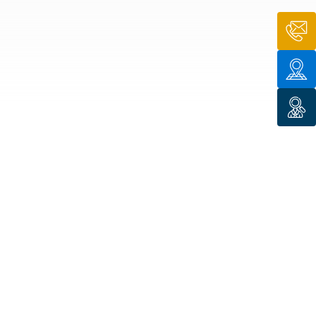
n de toit
ssible
n de
rasse
n de
 amiante
n de
ïque
n de
étalisée
n des
ns d’eau
phoïde
ravaux de
he de