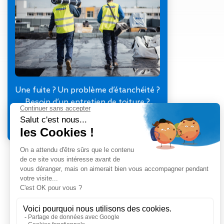
Gestion des Eaux
Pluviales (GEP)
Hygrométrie
Rafraichissement
adiabatique
Réfection
d’étanchéité
Toiture
Une fuite ? Un problème d’étanchéité ?
photovoltaïque
Besoin d’un entretien de toiture ?
Toitures blanches
Je contacte mon agence
réflectives
Travaux sur
amiante/Désamiantage
Végétalisation de
toiture
Ventilation naturelle