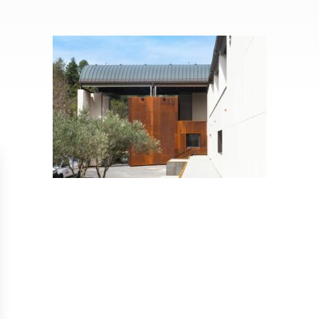
Isolation
Métallerie –
Entretie
Thermique par
Serrurerie
plat inacce
l’Extérieur
Entretie
Perméabilité
toiture-ter
à l’air
accessible
Entretie
toiture en
Entretie
toiture
photovolta
Entretie
toiture vég
Entretie
installatio
pluviale si
Petits t
toiture
Recherc
fuites