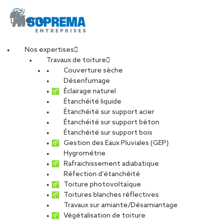
Menu
Nos expertises
Travaux de toiture
DSC_9868-min
Couverture sèche
Désenfumage
Éclairage naturel
Étanchéité liquide
PARTAGER
Étanchéité sur support acier
Étanchéité sur support béton
12 mai 2025
Étanchéité sur support bois
Gestion des Eaux Pluviales (GEP)
Hygrométrie
Rafraichissement adiabatique
Réfection d’étanchéité
Toiture photovoltaïque
Toitures blanches réflectives
Travaux sur amiante/Désamiantage
Végétalisation de toiture