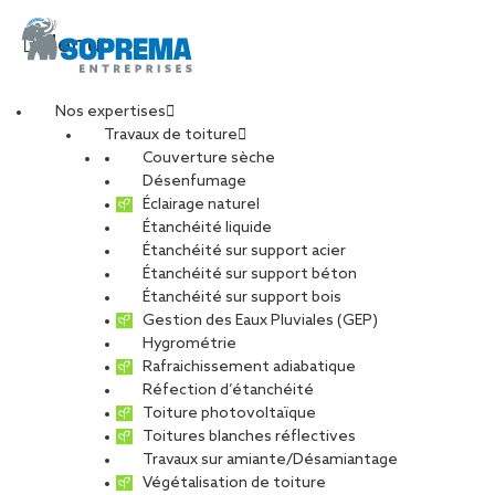
Menu
Nos expertises
Travaux de toiture
Apres_rmonrouzies_
Couverture sèche
Désenfumage
Éclairage naturel
Étanchéité liquide
PARTAGER
Étanchéité sur support acier
Étanchéité sur support béton
30 janvier 2026
Étanchéité sur support bois
Gestion des Eaux Pluviales (GEP)
Hygrométrie
Rafraichissement adiabatique
Réfection d’étanchéité
Toiture photovoltaïque
Toitures blanches réflectives
Travaux sur amiante/Désamiantage
Végétalisation de toiture