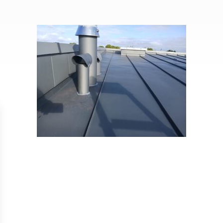
Isolation
Métallerie –
Entretie
Thermique par
Serrurerie
plat inacce
l’Extérieur
Entretie
Perméabilité
toiture-ter
à l’air
accessible
Entretie
toiture en
Entretie
toiture
photovolta
Entretie
toiture vég
Entretie
installatio
pluviale si
Petits t
toiture
Recherc
fuites