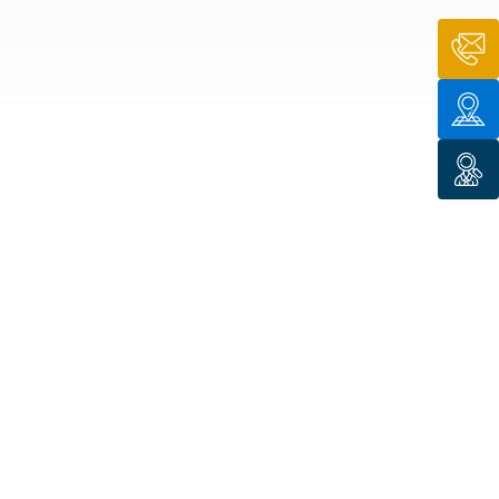
n de toit
ssible
n de
rasse
n de
 amiante
n de
ïque
n de
étalisée
n des
ns d’eau
phoïde
ravaux de
he de