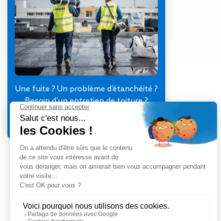
Gestion des Eaux
Pluviales (GEP)
Hygrométrie
Rafraichissement
adiabatique
Réfection
d’étanchéité
Toiture
Une fuite ? Un problème d’étanchéité ?
photovoltaïque
Besoin d’un entretien de toiture ?
Toitures blanches
Je contacte mon agence
réflectives
Travaux sur
amiante/Désamiantage
Végétalisation de
toiture
Ventilation naturelle