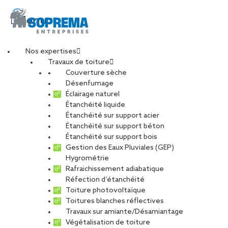
Menu
Nos expertises
Travaux de toiture
promenade-flandre
Couverture sèche
Désenfumage
Éclairage naturel
Étanchéité liquide
PARTAGER
Étanchéité sur support acier
Étanchéité sur support béton
29 novembre 2017
Étanchéité sur support bois
Gestion des Eaux Pluviales (GEP)
Hygrométrie
Rafraichissement adiabatique
Réfection d’étanchéité
Toiture photovoltaïque
Toitures blanches réflectives
Travaux sur amiante/Désamiantage
Végétalisation de toiture