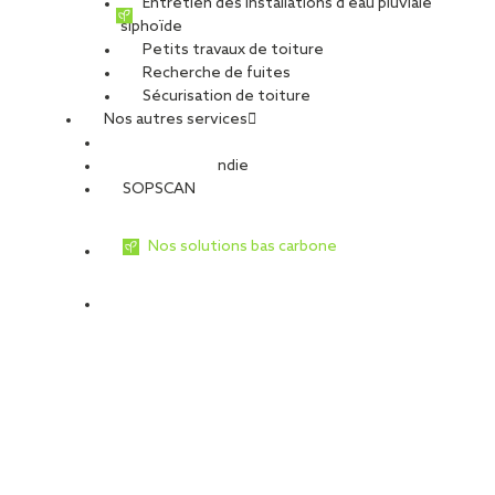
Entretien des installations d’eau pluviale
Type de travaux
siphoïde
Travaux de toiture
Petits travaux de toiture
Toiture photovoltaïque
Recherche de fuites
Éclairage naturel
Sécurisation de toiture
Désenfumage
Nos autres services
Travaux de façade
Bardage simple peau
Sécurité Incendie
Bardage double peau
SOPSCAN
Nos solutions bas carbone
SOPREMA Entreprises met en œuvre des
solutions responsables pour la
construction d’une plateforme logistique
pour le promoteur PRD.
L’ouvrage est composé de 8 cellules de 6 000 m² de stockage
ainsi que des bureaux et locaux techniques connexes.
L’opération avec certification BREEAM au niveau GOOD s’inscrit
dans une démarche environnementale volontaire.