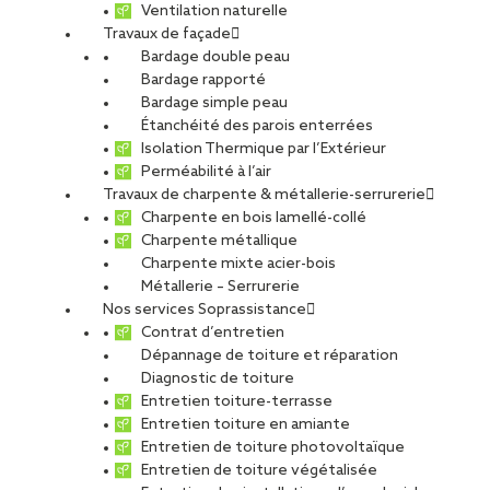
Ventilation naturelle
Travaux de façade
Bardage double peau
PRD à Pont d’Ain
Bardage rapporté
Bardage simple peau
Étanchéité des parois enterrées
Isolation Thermique par l’Extérieur
PARTAGER
Perméabilité à l’air
Travaux de charpente & métallerie-serrurerie
Charpente en bois lamellé-collé
Carte d'identité du chantier
Charpente métallique
Charpente mixte acier-bois
Ville
: Pont d’Ain
Métallerie – Serrurerie
Agence
: Lyon
Nos services Soprassistance
Maître d’ouvrage
: Promoteur PRD
Contrat d’entretien
Maître d’œuvre
: Les Ateliers 4+
Dépannage de toiture et réparation
Diagnostic de toiture
Type de projet
Entretien toiture-terrasse
Activité :
Façade, Toiture
Entretien toiture en amiante
Nature du projet :
Travaux neufs
Entretien de toiture photovoltaïque
Destination du bâtiment :
Locaux de stockage
Entretien de toiture végétalisée