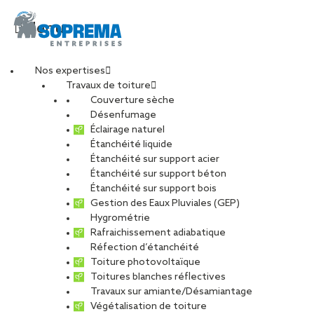
Menu
Nos expertises
Travaux de toiture
Couverture sèche
Désenfumage
Éclairage naturel
Étanchéité liquide
Étanchéité sur support acier
Étanchéité sur support béton
Étanchéité sur support bois
Gestion des Eaux Pluviales (GEP)
Hygrométrie
Rafraichissement adiabatique
Réfection d’étanchéité
Toiture photovoltaïque
Toitures blanches réflectives
Travaux sur amiante/Désamiantage
VOIR LES PHOTOS
Végétalisation de toiture