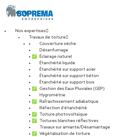
Menu
Nos expertises
Travaux de toiture
processed-893c5206-
Couverture sèche
Désenfumage
Éclairage naturel
d72c-40c9-8bcf-
Étanchéité liquide
Étanchéité sur support acier
Étanchéité sur support béton
4cce8bf685af_BXEAD
Étanchéité sur support bois
Gestion des Eaux Pluviales (GEP)
Hygrométrie
PARTAGER
Rafraichissement adiabatique
Réfection d’étanchéité
17 mars 2023
Toiture photovoltaïque
Toitures blanches réflectives
Travaux sur amiante/Désamiantage
Végétalisation de toiture