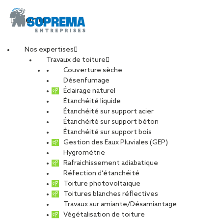
Menu
Nos expertises
Travaux de toiture
processed-61f4c18e-
Couverture sèche
Désenfumage
Éclairage naturel
f455-41eb-8a37-
Étanchéité liquide
Étanchéité sur support acier
Étanchéité sur support béton
033f156e348b_Gcny
Étanchéité sur support bois
Gestion des Eaux Pluviales (GEP)
Hygrométrie
PARTAGER
Rafraichissement adiabatique
Réfection d’étanchéité
17 mars 2023
Toiture photovoltaïque
Toitures blanches réflectives
Travaux sur amiante/Désamiantage
Végétalisation de toiture