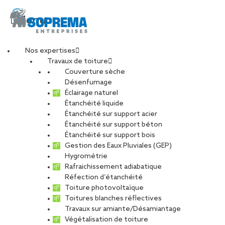
Menu
Nos expertises
Travaux de toiture
super-u-montpellier4
Couverture sèche
Désenfumage
Éclairage naturel
Étanchéité liquide
PARTAGER
Étanchéité sur support acier
Étanchéité sur support béton
23 octobre 2017
Étanchéité sur support bois
Gestion des Eaux Pluviales (GEP)
Hygrométrie
Rafraichissement adiabatique
Réfection d’étanchéité
Toiture photovoltaïque
Toitures blanches réflectives
Travaux sur amiante/Désamiantage
Végétalisation de toiture