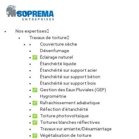
Menu
Nos expertises
Travaux de toiture
20210531_113922-min
Couverture sèche
Désenfumage
Éclairage naturel
Étanchéité liquide
PARTAGER
Étanchéité sur support acier
Étanchéité sur support béton
21 septembre 2022
Étanchéité sur support bois
Gestion des Eaux Pluviales (GEP)
Hygrométrie
Rafraichissement adiabatique
Réfection d’étanchéité
Toiture photovoltaïque
Toitures blanches réflectives
Travaux sur amiante/Désamiantage
Végétalisation de toiture