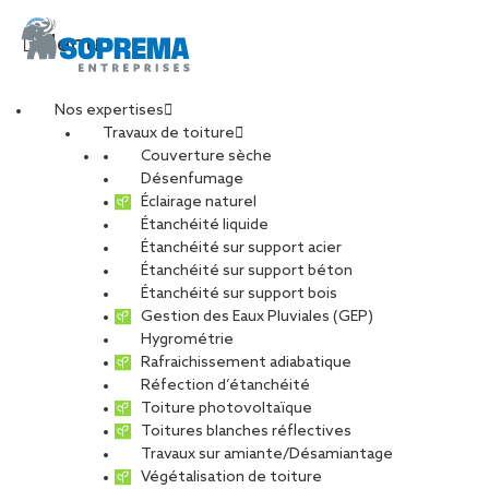
Menu
Nos expertises
Travaux de toiture
piscine-saint-bres3
Couverture sèche
Désenfumage
Éclairage naturel
Étanchéité liquide
PARTAGER
Étanchéité sur support acier
Étanchéité sur support béton
31 mai 2018
Étanchéité sur support bois
Gestion des Eaux Pluviales (GEP)
Hygrométrie
Rafraichissement adiabatique
Réfection d’étanchéité
Toiture photovoltaïque
Toitures blanches réflectives
Travaux sur amiante/Désamiantage
Végétalisation de toiture