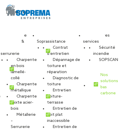
Menu
Travaux de
Nos services
Nos autres
charpente &
Soprassistance
services
métallerie-
Contrat
Sécurité
serrurerie
d’entretien
incendie
Charpente
Dépannage de
SOPSCAN
en bois
toiture et
lamellé-
réparation
Nos
collé
Diagnostic de
solutions
Charpente
toiture
bas
métallique
Entretien
carbone
é
Charpente
toiture-
mixte acier-
terrasse
bois
Entretien de
Métallerie
toit plat
–
inaccessible
VOIR LES PHOTOS
Serrurerie
Entretien de