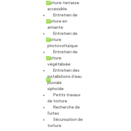
toiture-terrasse
accessible
Entretien de
Passerelle de Port-
toiture en
amiante
Entretien de
Marly
toiture
photovoltaïque
Entretien de
toiture
PARTAGER
végétalisée
Entretien des
installations d’eau
Carte d'identité du chantier
pluviale
siphoïde
Métier :
Charpente métallique
Petits travaux
Agence :
SMB
de toiture
Maître d’ouvrage :
SIVOM des Coteaux de Seine
Recherche de
Maître d’oeuvre :
COREDIA et AEI
fuites
Date de fin de chantier :
2016
Sécurisation de
Type de projet
toiture