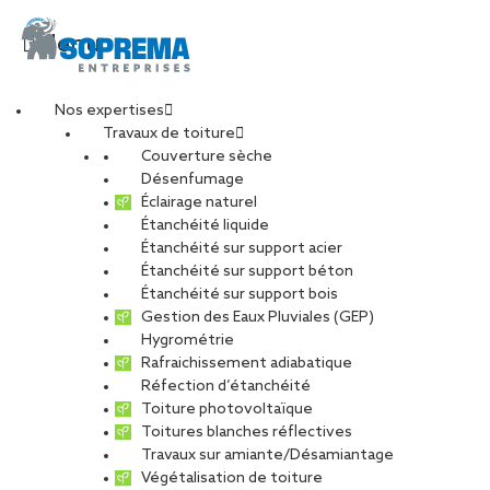
Menu
Nos expertises
Travaux de toiture
2023_BCM_Passe à
Couverture sèche
Désenfumage
Éclairage naturel
poissons Rhinau_3
Étanchéité liquide
Étanchéité sur support acier
Étanchéité sur support béton
PARTAGER
Étanchéité sur support bois
Gestion des Eaux Pluviales (GEP)
Hygrométrie
11 avril 2023
Rafraichissement adiabatique
Réfection d’étanchéité
Toiture photovoltaïque
Toitures blanches réflectives
Travaux sur amiante/Désamiantage
Végétalisation de toiture