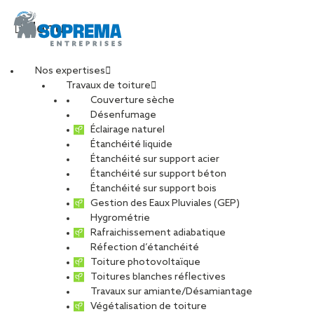
Menu
Nos expertises
Travaux de toiture
PHOTOS THOMAS
Couverture sèche
Désenfumage
Éclairage naturel
(19)-min
Étanchéité liquide
Étanchéité sur support acier
Étanchéité sur support béton
PARTAGER
Étanchéité sur support bois
Gestion des Eaux Pluviales (GEP)
Hygrométrie
30 mars 2022
Rafraichissement adiabatique
Réfection d’étanchéité
Toiture photovoltaïque
Toitures blanches réflectives
Travaux sur amiante/Désamiantage
Végétalisation de toiture