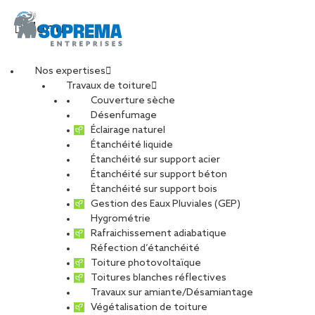
Menu
Nos expertises
Travaux de toiture
PARC EXPO ST
Couverture sèche
Désenfumage
Éclairage naturel
ETIENNE2_retouche
Étanchéité liquide
Étanchéité sur support acier
Étanchéité sur support béton
PARTAGER
Étanchéité sur support bois
Gestion des Eaux Pluviales (GEP)
Hygrométrie
10 mai 2021
Rafraichissement adiabatique
Réfection d’étanchéité
Toiture photovoltaïque
Toitures blanches réflectives
Travaux sur amiante/Désamiantage
Végétalisation de toiture