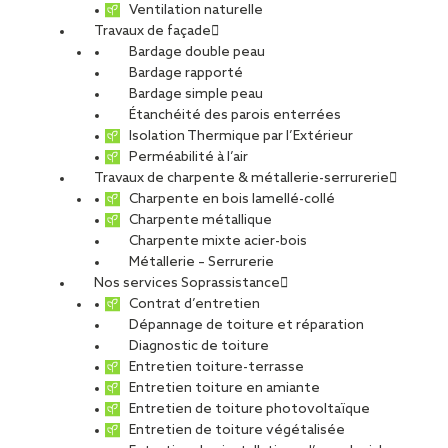
Ventilation naturelle
Travaux de façade
Bardage double peau
Parc Astérix
Bardage rapporté
Bardage simple peau
Étanchéité des parois enterrées
Isolation Thermique par l’Extérieur
PARTAGER
Perméabilité à l’air
Travaux de charpente & métallerie-serrurerie
Charpente en bois lamellé-collé
Carte d'identité du chantier
Charpente métallique
Charpente mixte acier-bois
Ville
: Plailly
Métallerie – Serrurerie
Agence
: Paris Acier
Nos services Soprassistance
Maître d’ouvrage
: Parc Astérix
Contrat d’entretien
Maitre d’œuvre
: Sindou Faurie, Planson & Associés
Dépannage de toiture et réparation
Architectes
Diagnostic de toiture
Entretien toiture-terrasse
Type de projet
Entretien toiture en amiante
Activité :
Façade, Toiture
Entretien de toiture photovoltaïque
Nature du projet :
Travaux neufs
Entretien de toiture végétalisée
Destination du bâtiment :
Culture / Loisirs / Sport / Culte