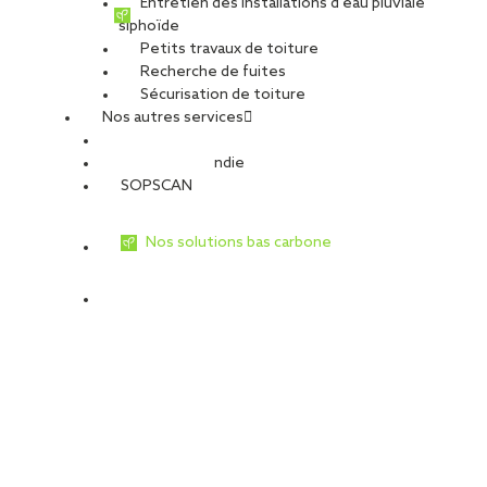
Entretien des installations d’eau pluviale
siphoïde
Type de travaux
Petits travaux de toiture
Travaux de façade
Recherche de fuites
Bardage double peau
Sécurisation de toiture
Travaux de toiture
Nos autres services
Étanchéité sur support acier
Sécurité Incendie
SOPSCAN
SOPREMA Entreprises prend
Nos solutions bas carbone
ses quartiers au parc d’Astérix
Par Toutatis ! L’agence Paris Acier de SOPREMA Entreprises a
réalisé l’enveloppe d’un bâtiment de maintenance au cœur du
parc Astérix, au pied du célèbre Tonnerre de Zeus. Les
compagnons n’ont pas eu besoin de potion magique, mais de
toute leur expérience pour réaliser la façade de 1 000 m². Celle-ci
est composée d’un bardage double peau métallique pour assurer
l’étanchéité de l’édifice.
« Une troisième couche, cette fois-ci en
bois, est ajoutée pour donner une identité esthétique. Il s’agit
d’essence de bois Douglas issue à 100 % des forêts françaises »
,