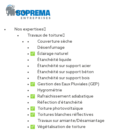
Menu
Nos expertises
Travaux de toiture
Couverture sèche
Désenfumage
Éclairage naturel
Étanchéité liquide
Étanchéité sur support acier
Étanchéité sur support béton
Étanchéité sur support bois
Gestion des Eaux Pluviales (GEP)
Hygrométrie
Rafraichissement adiabatique
Réfection d’étanchéité
Toiture photovoltaïque
Toitures blanches réflectives
Travaux sur amiante/Désamiantage
VOIR LES PHOTOS
Végétalisation de toiture