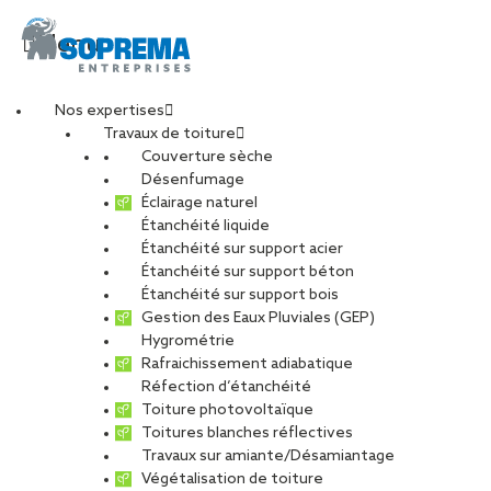
Menu
Nos expertises
Travaux de toiture
Couverture sèche
Désenfumage
Éclairage naturel
Étanchéité liquide
Étanchéité sur support acier
Étanchéité sur support béton
Étanchéité sur support bois
Gestion des Eaux Pluviales (GEP)
Hygrométrie
Rafraichissement adiabatique
Réfection d’étanchéité
Toiture photovoltaïque
Toitures blanches réflectives
Travaux sur amiante/Désamiantage
VOIR LES PHOTOS
Végétalisation de toiture