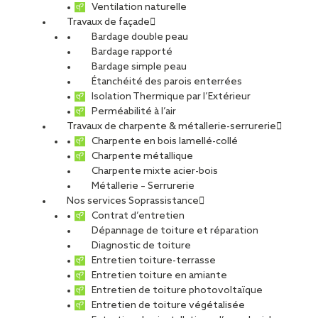
Ventilation naturelle
Travaux de façade
Bardage double peau
Panoramique des
Bardage rapporté
Bardage simple peau
Étanchéité des parois enterrées
Dômes
Isolation Thermique par l’Extérieur
Perméabilité à l’air
Travaux de charpente & métallerie-serrurerie
Charpente en bois lamellé-collé
PARTAGER
Charpente métallique
Charpente mixte acier-bois
Métallerie – Serrurerie
Carte d'identité du chantier
Nos services Soprassistance
Contrat d’entretien
Métier :
Étanchéité/Végétalisation
Dépannage de toiture et réparation
Ville :
Orcines
Diagnostic de toiture
Agence :
Clermont-Ferrand
Entretien toiture-terrasse
Maître d’ouvrage :
Conseil Général du Puy-de-Dôme
Entretien toiture en amiante
Maître d’oeuvre :
DHA Architectes
Entretien de toiture photovoltaïque
Entreprise générale :
Eiffage
Entretien de toiture végétalisée
Type de projet