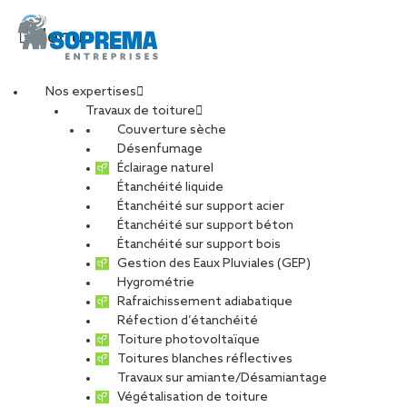
Menu
Nos expertises
Travaux de toiture
DJI_0007-min
Couverture sèche
Désenfumage
Éclairage naturel
Étanchéité liquide
PARTAGER
Étanchéité sur support acier
Étanchéité sur support béton
04 mars 2024
Étanchéité sur support bois
Gestion des Eaux Pluviales (GEP)
Hygrométrie
Rafraichissement adiabatique
Réfection d’étanchéité
Toiture photovoltaïque
Toitures blanches réflectives
Travaux sur amiante/Désamiantage
Végétalisation de toiture