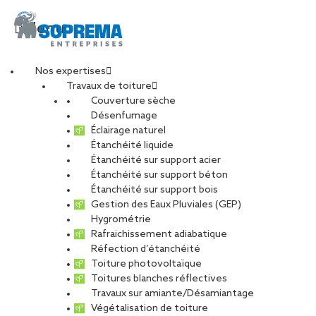
Menu
Nos expertises
Travaux de toiture
Couverture sèche
Désenfumage
Éclairage naturel
Étanchéité liquide
Étanchéité sur support acier
Étanchéité sur support béton
Étanchéité sur support bois
Gestion des Eaux Pluviales (GEP)
Hygrométrie
Rafraichissement adiabatique
Réfection d’étanchéité
Toiture photovoltaïque
Toitures blanches réflectives
Travaux sur amiante/Désamiantage
VOIR LES PHOTOS
Végétalisation de toiture