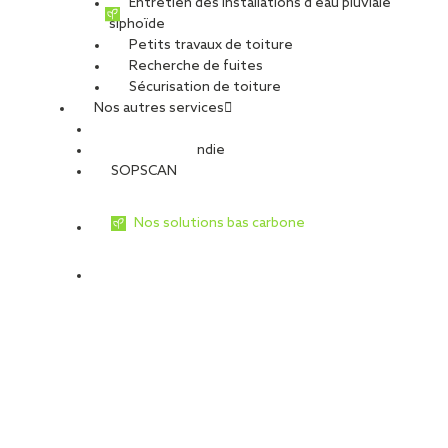
Entretien des installations d’eau pluviale
Activité :
Charpente-Métallerie-Serrurerie
siphoïde
Nature du projet :
Travaux de rénovation
Petits travaux de toiture
Type de travaux
Recherche de fuites
Sécurisation de toiture
Charpente métallique
Nos autres services
Sécurité Incendie
BCM œuvre à la réalisation de la charpente métallique qui permet
SOPSCAN
la réhabilitation de l’ouvrage.
Missions :
Nos solutions bas carbone
Renforcement définitif de la salle des Pas Perdus
Renforcement de l’ensemble des salles du Palais
Réalisation de la charpente supportant la nouvelle toiture
En chiffres :
230 tonnes d’acier
plus de 1 000 profilés
800 heures d’études