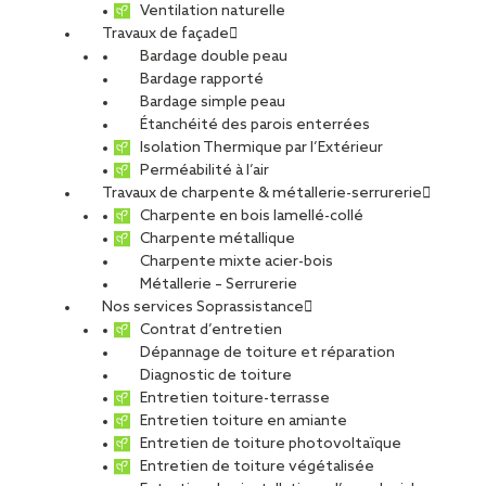
Ventilation naturelle
Travaux de façade
Bardage double peau
Palais de Justice de
Bardage rapporté
Bardage simple peau
Étanchéité des parois enterrées
Strasbourg
Isolation Thermique par l’Extérieur
Perméabilité à l’air
Travaux de charpente & métallerie-serrurerie
Charpente en bois lamellé-collé
PARTAGER
Charpente métallique
Charpente mixte acier-bois
Métallerie – Serrurerie
Carte d'identité du chantier
Nos services Soprassistance
Contrat d’entretien
Métier :
Charpente métallique
Dépannage de toiture et réparation
Agence :
BCM
Diagnostic de toiture
Maître d’ouvrage :
APIJ
Entretien toiture-terrasse
Maître d’oeuvre :
Agence Garcès – De Seta – Bonnet
Entretien toiture en amiante
Date de fin de chantier :
2015
Entretien de toiture photovoltaïque
Type de projet
Entretien de toiture végétalisée