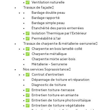
Ventilation naturelle
Travaux de façade
Bardage double peau
Oui Care au Mans
Bardage rapporté
Bardage simple peau
Étanchéité des parois enterrées
Isolation Thermique par l’Extérieur
PARTAGER
Perméabilité à l’air
Travaux de charpente & métallerie-serrurerie
Charpente en bois lamellé-collé
Carte d'identité du chantier
Charpente métallique
Charpente mixte acier-bois
Ville
: Le Mans
Métallerie – Serrurerie
Agence
: Le Mans
Nos services Soprassistance
Maître d’ouvrage
: Groupe Oui Care
Contrat d’entretien
Architectes
: AIA Life Designers et Where is Brian
Dépannage de toiture et réparation
Diagnostic de toiture
Type de projet
Entretien toiture-terrasse
Activité :
Toiture
Entretien toiture en amiante
Nature du projet :
Travaux neufs
Entretien de toiture photovoltaïque
Destination du bâtiment :
Bureaux
Entretien de toiture végétalisée