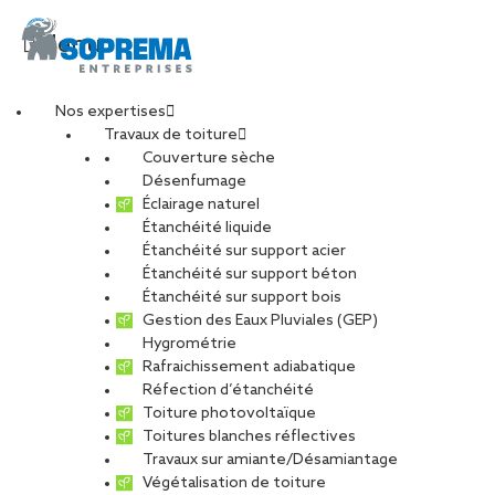
Menu
Nos expertises
Travaux de toiture
Couverture sèche
Désenfumage
Éclairage naturel
Étanchéité liquide
Étanchéité sur support acier
Étanchéité sur support béton
Étanchéité sur support bois
Gestion des Eaux Pluviales (GEP)
Hygrométrie
Rafraichissement adiabatique
Réfection d’étanchéité
Toiture photovoltaïque
Toitures blanches réflectives
Travaux sur amiante/Désamiantage
VOIR LES PHOTOS
Végétalisation de toiture