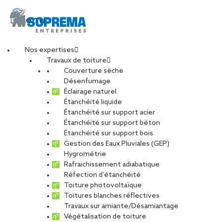
Menu
Nos expertises
Travaux de toiture
octime-biron-pau2
Couverture sèche
Désenfumage
Éclairage naturel
Étanchéité liquide
PARTAGER
Étanchéité sur support acier
Étanchéité sur support béton
16 octobre 2017
Étanchéité sur support bois
Gestion des Eaux Pluviales (GEP)
Hygrométrie
Rafraichissement adiabatique
Réfection d’étanchéité
Toiture photovoltaïque
Toitures blanches réflectives
Travaux sur amiante/Désamiantage
Végétalisation de toiture